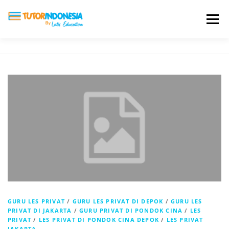
Menu
HOME
ABOUT US
JADI PENGAJAR
BIAYA LES
TESTIMONI
PROFIL ALUMNI
BLOG
DAFTAR SEKOLAH
GURU LES PRIVAT
/
GURU LES PRIVAT DI DEPOK
/
GURU LES
PRIVAT DI JAKARTA
/
GURU PRIVAT DI PONDOK CINA
/
LES
PRIVAT
/
LES PRIVAT DI PONDOK CINA DEPOK
/
LES PRIVAT
JAKARTA