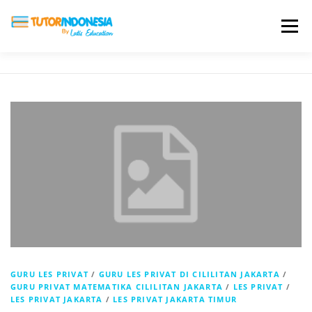
Menu
HOME
ABOUT US
JADI PENGAJAR
BIAYA LES
TESTIMONI
PROFIL ALUMNI
BLOG
DAFTAR SEKOLAH
GURU LES PRIVAT
/
GURU LES PRIVAT DI CILILITAN JAKARTA
/
GURU PRIVAT MATEMATIKA CILILITAN JAKARTA
/
LES PRIVAT
/
LES PRIVAT JAKARTA
/
LES PRIVAT JAKARTA TIMUR