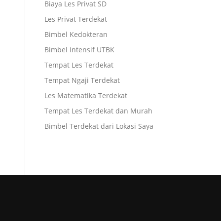
Biaya Les Privat SD
Les Privat Terdekat
Bimbel Kedokteran
Bimbel Intensif UTBK
Tempat Les Terdekat
Tempat Ngaji Terdekat
Les Matematika Terdekat
Tempat Les Terdekat dan Murah
Bimbel Terdekat dari Lokasi Saya