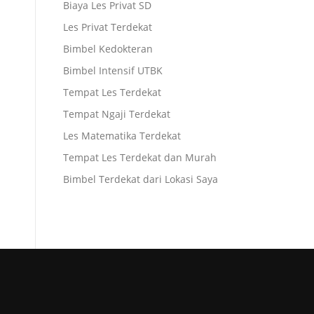
Biaya Les Privat SD
Les Privat Terdekat
Bimbel Kedokteran
Bimbel Intensif UTBK
Tempat Les Terdekat
Tempat Ngaji Terdekat
Les Matematika Terdekat
Tempat Les Terdekat dan Murah
Bimbel Terdekat dari Lokasi Saya