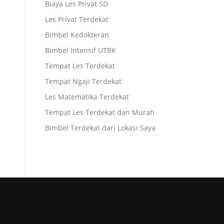
Biaya Les Privat SD
Les Privat Terdekat
Bimbel Kedokteran
Bimbel Intensif UTBK
Tempat Les Terdekat
Tempat Ngaji Terdekat
Les Matematika Terdekat
Tempat Les Terdekat dan Murah
Bimbel Terdekat dari Lokasi Saya