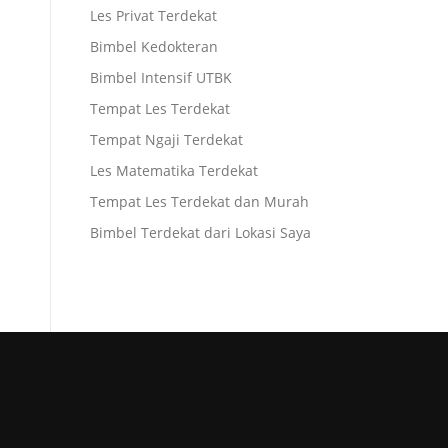
Les Privat Terdekat
Bimbel Kedokteran
Bimbel Intensif UTBK
Tempat Les Terdekat
Tempat Ngaji Terdekat
Les Matematika Terdekat
Tempat Les Terdekat dan Murah
Bimbel Terdekat dari Lokasi Saya