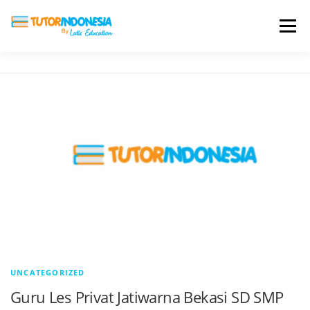
Menu
HOME
ABOUT US
JADI PENGAJAR
BIAYA LES
TESTIMONI
PROFIL ALUMNI
BLOG
DAFTAR SEKOLAH
UNCATEGORIZED
Guru Les Privat Jatiwarna Bekasi SD SMP