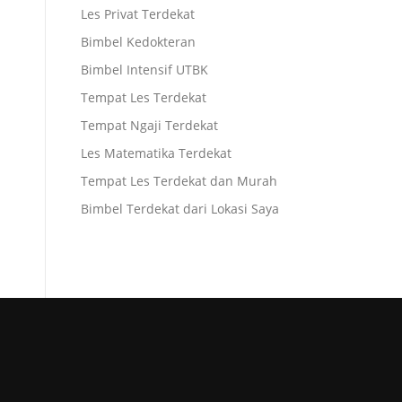
Les Privat Terdekat
Bimbel Kedokteran
Bimbel Intensif UTBK
Tempat Les Terdekat
Tempat Ngaji Terdekat
Les Matematika Terdekat
Tempat Les Terdekat dan Murah
Bimbel Terdekat dari Lokasi Saya