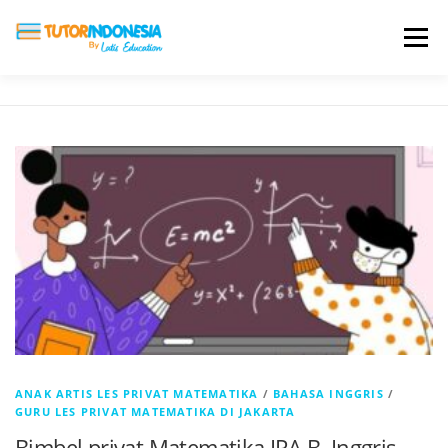
Menu
HOME
ABOUT US
JADI PENGAJAR
BIAYA LES
TESTIMONI
PROFIL ALUMNI
BLOG
DAFTAR SEKOLAH
ANAK ARTIS LES PRIVAT MATEMATIKA
/
BAHASA INGGRIS
/
GURU LES PRIVAT MATEMATIKA DI JAKARTA
Bimbel privat Matematika IPA B. Inggris