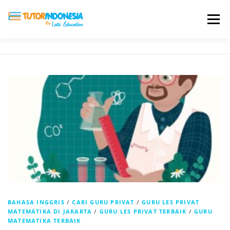
Menu
HOME
ABOUT US
JADI PENGAJAR
BIAYA LES
TESTIMONI
PROFIL ALUMNI
BLOG
DAFTAR SEKOLAH
BAHASA INGGRIS
/
CARI GURU PRIVAT
/
GURU LES PRIVAT
MATEMATIKA DI JAKARTA
/
GURU LES PRIVAT TERBAIK
/
GURU
MATEMATIKA TERBAIK