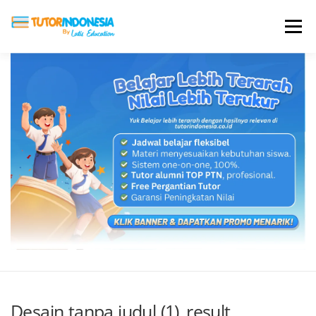
Menu
HOME
ABOUT US
JADI PENGAJAR
BIAYA LES
TESTIMONI
PROFIL ALUMNI
BLOG
DAFTAR SEKOLAH
Desain tanpa judul (1)_result