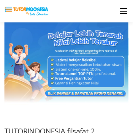
Menu
HOME
ABOUT US
JADI PENGAJAR
BIAYA LES
TESTIMONI
PROFIL ALUMNI
BLOG
DAFTAR SEKOLAH
TUTORINDONESIA filsafat 2