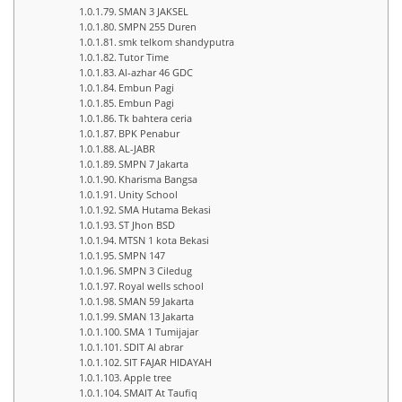
SMAN 3 JAKSEL
SMPN 255 Duren
smk telkom shandyputra
Tutor Time
Al-azhar 46 GDC
Embun Pagi
Embun Pagi
Tk bahtera ceria
BPK Penabur
AL-JABR
SMPN 7 Jakarta
Kharisma Bangsa
Unity School
SMA Hutama Bekasi
ST Jhon BSD
MTSN 1 kota Bekasi
SMPN 147
SMPN 3 Ciledug
Royal wells school
SMAN 59 Jakarta
SMAN 13 Jakarta
SMA 1 Tumijajar
SDIT Al abrar
SIT FAJAR HIDAYAH
Apple tree
SMAIT At Taufiq