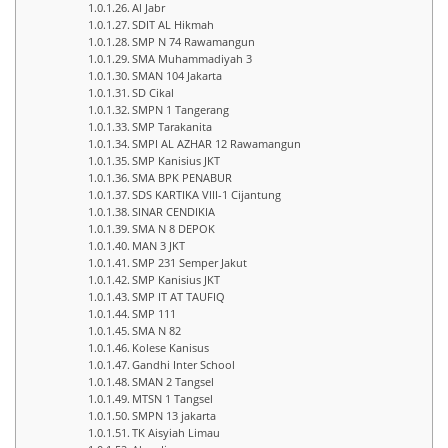
Al Jabr
SDIT AL Hikmah
SMP N 74 Rawamangun
SMA Muhammadiyah 3
SMAN 104 Jakarta
SD Cikal
SMPN 1 Tangerang
SMP Tarakanita
SMPI AL AZHAR 12 Rawamangun
SMP Kanisius JKT
SMA BPK PENABUR
SDS KARTIKA VIII-1 Cijantung
SINAR CENDIKIA
SMA N 8 DEPOK
MAN 3 JKT
SMP 231 Semper Jakut
SMP Kanisius JKT
SMP IT AT TAUFIQ
SMP 111
SMA N 82
Kolese Kanisus
Gandhi Inter School
SMAN 2 Tangsel
MTSN 1 Tangsel
SMPN 13 jakarta
TK Aisyiah Limau