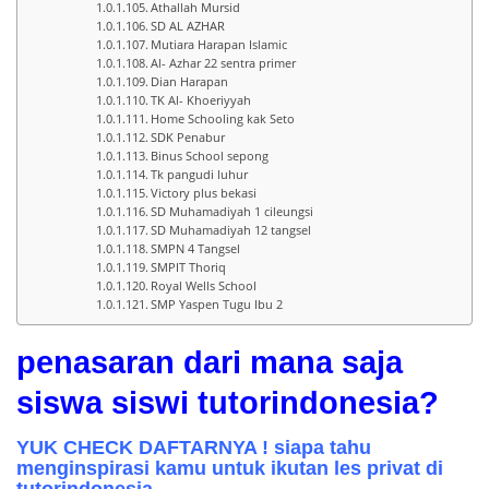
Athallah Mursid
SD AL AZHAR
Mutiara Harapan Islamic
Al- Azhar 22 sentra primer
Dian Harapan
TK Al- Khoeriyyah
Home Schooling kak Seto
SDK Penabur
Binus School sepong
Tk pangudi luhur
Victory plus bekasi
SD Muhamadiyah 1 cileungsi
SD Muhamadiyah 12 tangsel
SMPN 4 Tangsel
SMPIT Thoriq
Royal Wells School
SMP Yaspen Tugu Ibu 2
penasaran dari mana saja
siswa siswi tutorindonesia?
YUK CHECK DAFTARNYA ! siapa tahu
menginspirasi kamu untuk ikutan les privat di