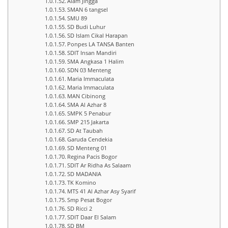
Alam Jingga
SMAN 6 tangsel
SMU 89
SD Budi Luhur
SD Islam Cikal Harapan
Ponpes LA TANSA Banten
SDIT Insan Mandiri
SMA Angkasa 1 Halim
SDN 03 Menteng
Maria Immaculata
Maria Immaculata
MAN Cibinong
SMA Al Azhar 8
SMPK 5 Penabur
SMP 215 Jakarta
SD At Taubah
Garuda Cendekia
SD Menteng 01
Regina Pacis Bogor
SDIT Ar Ridha As Salaam
SD MADANIA
TK Komino
MTS 41 Al Azhar Asy Syarif
Smp Pesat Bogor
SD Ricci 2
SDIT Daar El Salam
SD BM