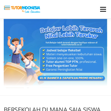
Menu
HOME
ABOUT US
JADI PENGAJAR
BIAYA LES
TESTIMONI
PROFIL ALUMNI
BLOG
DAFTAR SEKOLAH
BERSEKOLAH DI MANA SAJA SISWA