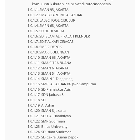
kamu untuk ikutan les privat di tutorindonesia
SMAN 93 JAKARTA
SMA BOARDING AL AZHAR
LABSCHOOL CIBUBUR
SMPN 68 JAKARTA
SD BUDI MULIA
SD ISLAM AL – FALAH KLENDER
SDIT ALKAFI CIRACAS
SMP 2 DEPOK
SMA 6 BULUNGAN
SMAN 68 JAKARTA
SMA CITRA BUANA
SMAN 6 JAKARTA
SMAN 54 JAKARTA
SMA N 1 Tangerang
SMPI AL AZHAR 06 Jaka Sampurna
SD Fransiskus Asisi
SDN Jatirasa 3
SD
Al Azhar
SMAN 8 Jakarta
SDIT Al Hamidiyah
SMP Sudirman
Binus University
SD Islam Sudirman
SD Cakra Buana Depok