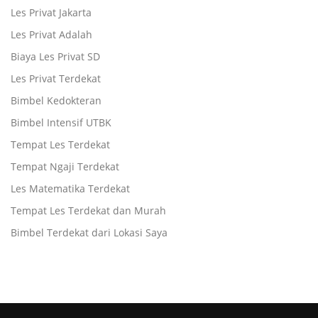
Les Privat Jakarta
Les Privat Adalah
Biaya Les Privat SD
Les Privat Terdekat
Bimbel Kedokteran
Bimbel Intensif UTBK
Tempat Les Terdekat
Tempat Ngaji Terdekat
Les Matematika Terdekat
Tempat Les Terdekat dan Murah
Bimbel Terdekat dari Lokasi Saya