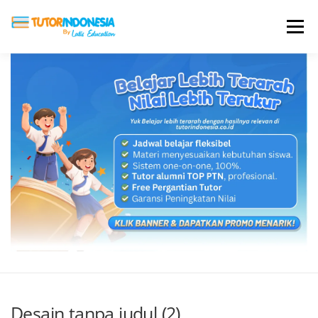
Menu
HOME
ABOUT US
JADI PENGAJAR
BIAYA LES
TESTIMONI
PROFIL ALUMNI
BLOG
DAFTAR SEKOLAH
Desain tanpa judul (2)