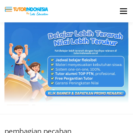
Menu
HOME
ABOUT US
JADI PENGAJAR
BIAYA LES
TESTIMONI
PROFIL ALUMNI
BLOG
DAFTAR SEKOLAH
pembagian pecahan