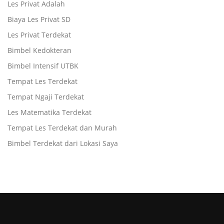
Les Privat Adalah
Biaya Les Privat SD
Les Privat Terdekat
Bimbel Kedokteran
Bimbel Intensif UTBK
Tempat Les Terdekat
Tempat Ngaji Terdekat
Les Matematika Terdekat
Tempat Les Terdekat dan Murah
Bimbel Terdekat dari Lokasi Saya