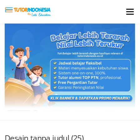
Menu
HOME
ABOUT US
JADI PENGAJAR
BIAYA LES
TESTIMONI
PROFIL ALUMNI
BLOG
DAFTAR SEKOLAH
Desain tanpa judul (25)