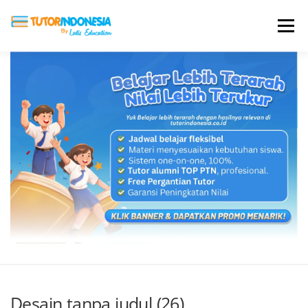
Menu
HOME
ABOUT US
JADI PENGAJAR
BIAYA LES
TESTIMONI
PROFIL ALUMNI
BLOG
DAFTAR SEKOLAH
Desain tanpa judul (26)