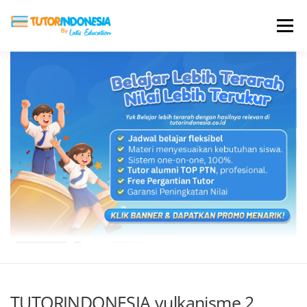
Menu
HOME
ABOUT US
JADI PENGAJAR
BIAYA LES
TESTIMONI
PROFIL ALUMNI
BLOG
DAFTAR SEKOLAH
TUTORINDONESIA vulkanisme 2