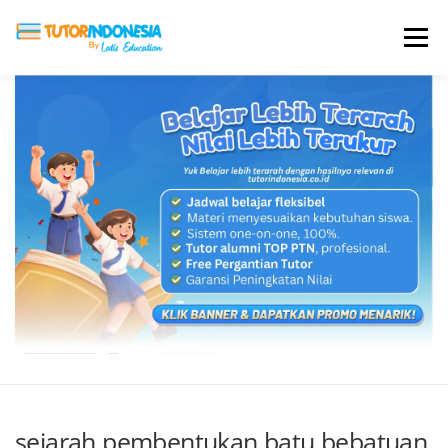
Menu
HOME
ABOUT US
JADI PENGAJAR
BIAYA LES
TESTIMONI
PROFIL ALUMNI
BLOG
DAFTAR SEKOLAH
sejarah pembentukan batu bebatuan