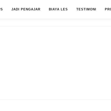
US
JADI PENGAJAR
BIAYA LES
TESTIMONI
PR