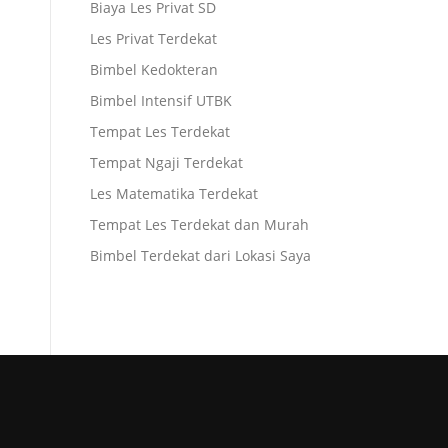
Biaya Les Privat SD
Les Privat Terdekat
Bimbel Kedokteran
Bimbel Intensif UTBK
Tempat Les Terdekat
Tempat Ngaji Terdekat
Les Matematika Terdekat
Tempat Les Terdekat dan Murah
Bimbel Terdekat dari Lokasi Saya