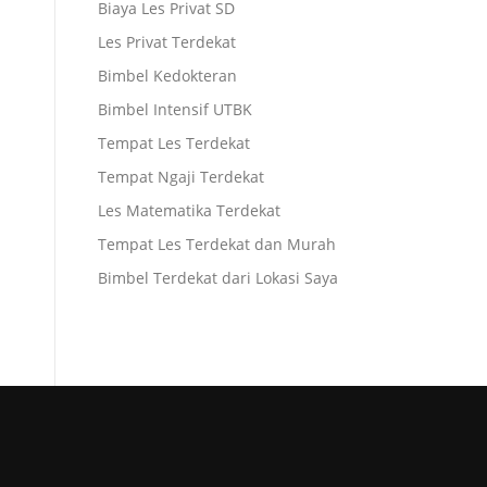
Biaya Les Privat SD
Les Privat Terdekat
Bimbel Kedokteran
Bimbel Intensif UTBK
Tempat Les Terdekat
Tempat Ngaji Terdekat
Les Matematika Terdekat
Tempat Les Terdekat dan Murah
Bimbel Terdekat dari Lokasi Saya