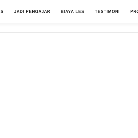
US
JADI PENGAJAR
BIAYA LES
TESTIMONI
PR