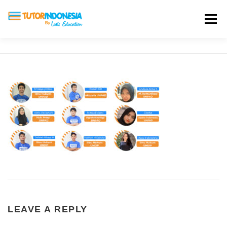
Menu
HOME
ABOUT US
JADI PENGAJAR
BIAYA LES
TESTIMONI
PROFIL ALUMNI
BLOG
DAFTAR SEKOLAH
LEAVE A REPLY