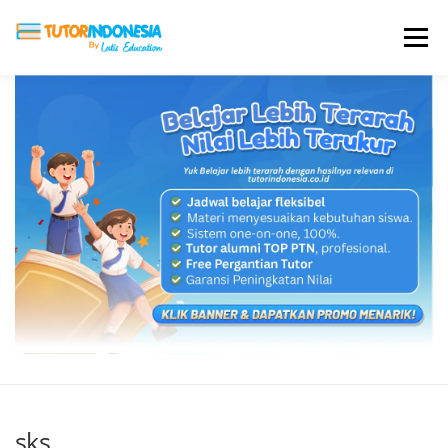
Menu
HOME
ABOUT US
JADI PENGAJAR
BIAYA LES
TESTIMONI
PROFIL ALUMNI
BLOG
DAFTAR SEKOLAH
sks