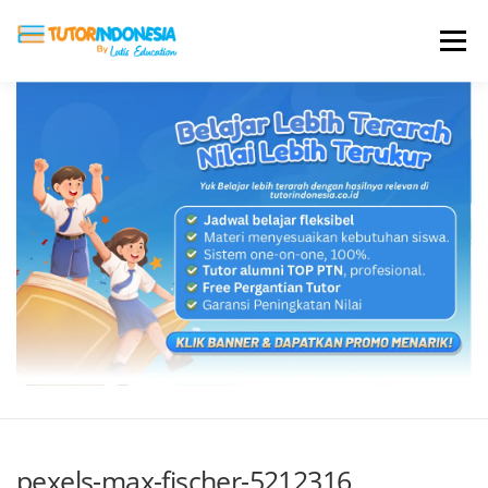
Menu
HOME
ABOUT US
JADI PENGAJAR
BIAYA LES
TESTIMONI
PROFIL ALUMNI
BLOG
DAFTAR SEKOLAH
pexels-max-fischer-5212316