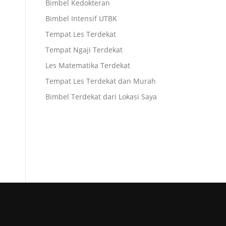
Bimbel Kedokteran
Bimbel Intensif UTBK
Tempat Les Terdekat
Tempat Ngaji Terdekat
Les Matematika Terdekat
Tempat Les Terdekat dan Murah
Bimbel Terdekat dari Lokasi Saya