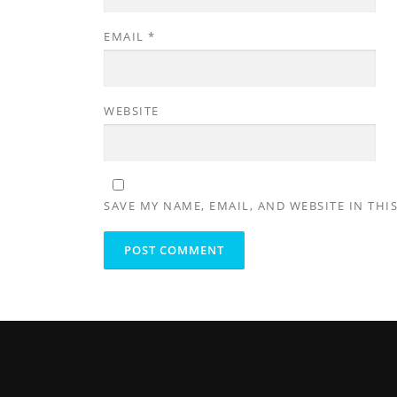
EMAIL
*
WEBSITE
SAVE MY NAME, EMAIL, AND WEBSITE IN THI