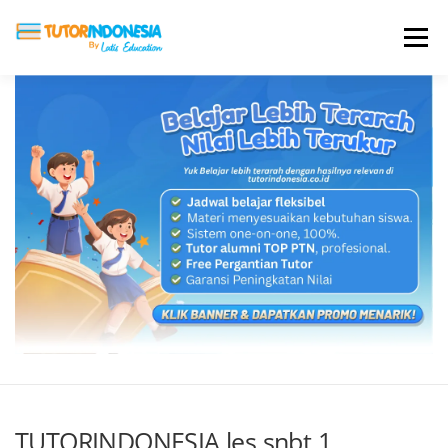
Menu
HOME
ABOUT US
JADI PENGAJAR
BIAYA LES
TESTIMONI
PROFIL ALUMNI
BLOG
DAFTAR SEKOLAH
TUTORINDONESIA les snbt 1