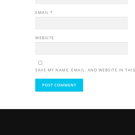
EMAIL
*
WEBSITE
SAVE MY NAME, EMAIL, AND WEBSITE IN THI