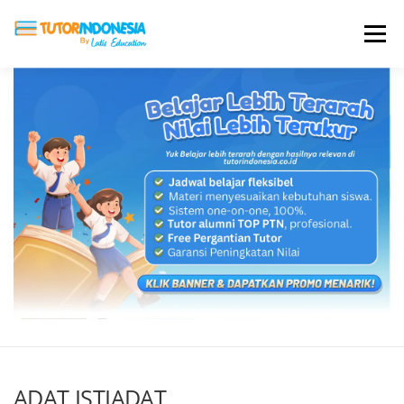
Menu
HOME
ABOUT US
JADI PENGAJAR
BIAYA LES
TESTIMONI
PROFIL ALUMNI
BLOG
DAFTAR SEKOLAH
ADAT ISTIADAT