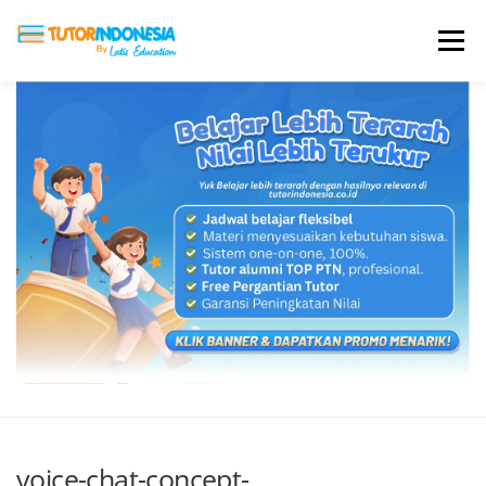
Menu
HOME
ABOUT US
JADI PENGAJAR
BIAYA LES
TESTIMONI
PROFIL ALUMNI
BLOG
DAFTAR SEKOLAH
voice-chat-concept-