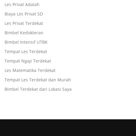
Les Privat Adalah
Biaya Les Privat SD
Les Privat Terdekat
Bimbel Kedokteran
Bimbel Intensif UTBK
Tempat Les Terdekat
Tempat Ngaji Terdekat
Les Matematika Terdekat
Tempat Les Terdekat dan Murah
Bimbel Terdekat dari Lokasi Saya