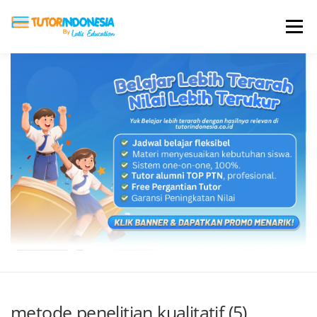
Menu
HOME
ABOUT US
JADI PENGAJAR
BIAYA LES
TESTIMONI
PROFIL ALUMNI
BLOG
DAFTAR SEKOLAH
metode penelitian kualitatif (5)