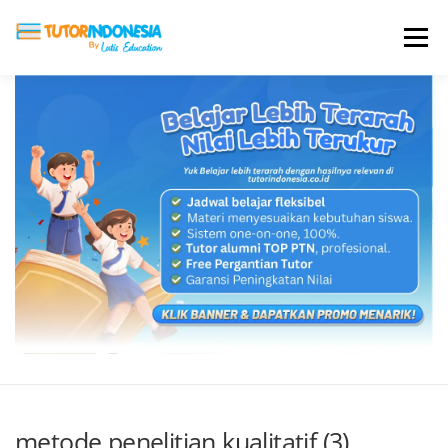
Menu
HOME
ABOUT US
JADI PENGAJAR
BIAYA LES
TESTIMONI
PROFIL ALUMNI
BLOG
DAFTAR SEKOLAH
metode penelitian kualitatif (3)