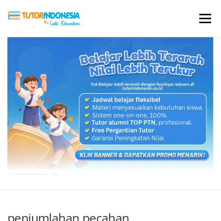
Menu
HOME
ABOUT US
JADI PENGAJAR
BIAYA LES
TESTIMONI
PROFIL ALUMNI
BLOG
DAFTAR SEKOLAH
penjumlahan pecahan