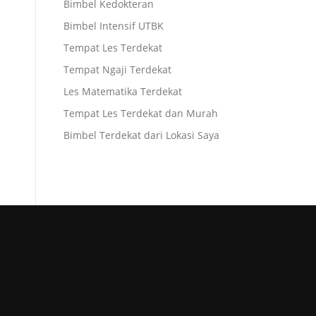
Bimbel Kedokteran
Bimbel Intensif UTBK
Tempat Les Terdekat
Tempat Ngaji Terdekat
Les Matematika Terdekat
Tempat Les Terdekat dan Murah
Bimbel Terdekat dari Lokasi Saya