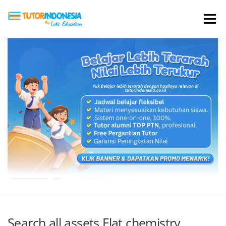
Menu
HOME
ABOUT US
JADI PENGAJAR
BIAYA LES
TESTIMONI
PROFIL ALUMNI
BLOG
DAFTAR SEKOLAH
Search all assets Flat chemistry