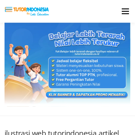
Menu
HOME
ABOUT US
JADI PENGAJAR
BIAYA LES
TESTIMONI
PROFIL ALUMNI
BLOG
DAFTAR SEKOLAH
ilustrasi web tutorindonesia artikel