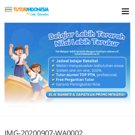
Menu
HOME
ABOUT US
JADI PENGAJAR
BIAYA LES
TESTIMONI
PROFIL ALUMNI
BLOG
DAFTAR SEKOLAH
IMG-20200907-WA0002