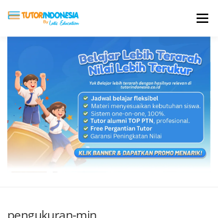
Menu
HOME
ABOUT US
JADI PENGAJAR
BIAYA LES
TESTIMONI
PROFIL ALUMNI
BLOG
DAFTAR SEKOLAH
pengukuran-min