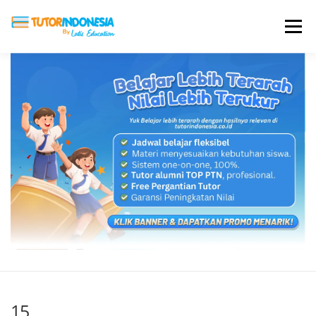
Menu
HOME
ABOUT US
JADI PENGAJAR
BIAYA LES
TESTIMONI
PROFIL ALUMNI
BLOG
DAFTAR SEKOLAH
15