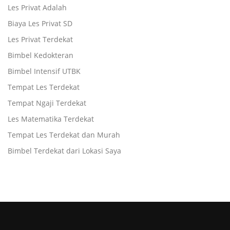
Les Privat Adalah
Biaya Les Privat SD
Les Privat Terdekat
Bimbel Kedokteran
Bimbel Intensif UTBK
Tempat Les Terdekat
Tempat Ngaji Terdekat
Les Matematika Terdekat
Tempat Les Terdekat dan Murah
Bimbel Terdekat dari Lokasi Saya