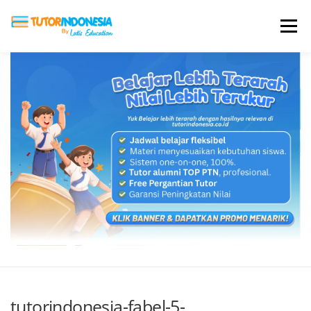
Menu
HOME
ABOUT US
JADI PENGAJAR
BIAYA LES
TESTIMONI
PROFIL ALUMNI
BLOG
DAFTAR SEKOLAH
tutorindonesia-fabel-5-