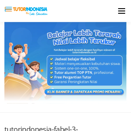
Menu
HOME
ABOUT US
JADI PENGAJAR
BIAYA LES
TESTIMONI
PROFIL ALUMNI
BLOG
DAFTAR SEKOLAH
tutorindonesia-fabel-3-