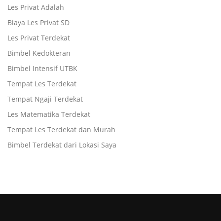
Les Privat Adalah
Biaya Les Privat SD
Les Privat Terdekat
Bimbel Kedokteran
Bimbel Intensif UTBK
Tempat Les Terdekat
Tempat Ngaji Terdekat
Les Matematika Terdekat
Tempat Les Terdekat dan Murah
Bimbel Terdekat dari Lokasi Saya