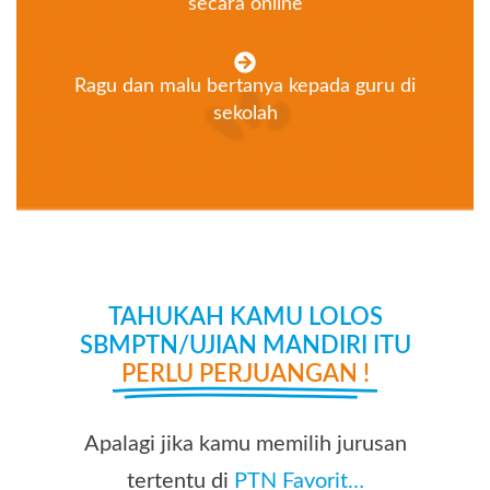
secara online
Ragu dan malu bertanya kepada guru di
sekolah
TAHUKAH KAMU LOLOS
SBMPTN/UJIAN MANDIRI ITU
PERLU PERJUANGAN !
Apalagi jika kamu memilih jurusan
tertentu di
PTN Favorit…