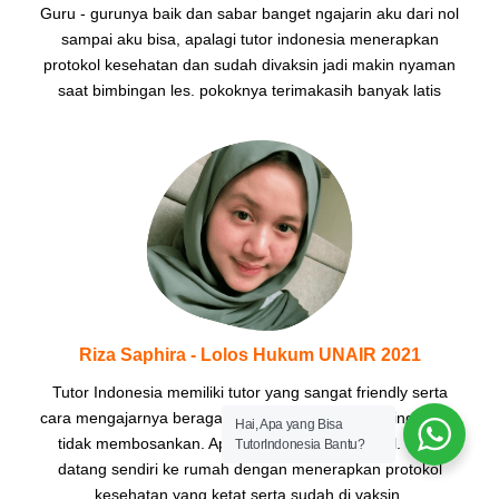
Guru - gurunya baik dan sabar banget ngajarin aku dari nol
sampai aku bisa, apalagi tutor indonesia menerapkan
protokol kesehatan dan sudah divaksin jadi makin nyaman
saat bimbingan les. pokoknya terimakasih banyak latis
Riza Saphira - Lolos Hukum UNAIR 2021
Tutor Indonesia memiliki tutor yang sangat friendly serta
cara mengajarnya beragam sehingga gampang diingat dan
Hai, Apa yang Bisa
tidak membosankan. Apalagi jadwalnya fleksibel. Tutor
TutorIndonesia Bantu?
datang sendiri ke rumah dengan menerapkan protokol
kesehatan yang ketat serta sudah di vaksin.