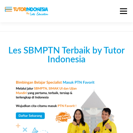
Menu
HOME
ABOUT US
JADI PENGAJAR
Les SBMPTN Terbaik by Tutor
BIAYA LES
TESTIMONI
PROFIL ALUMNI
Indonesia
BLOG
DAFTAR SEKOLAH