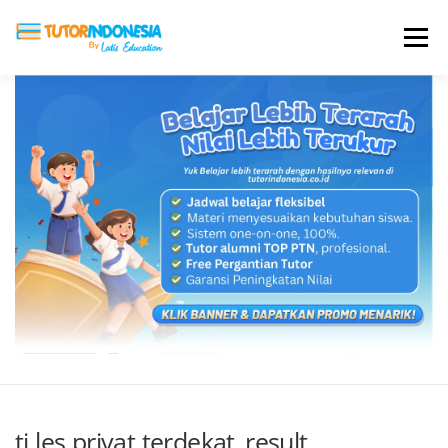
Menu
HOME
ABOUT US
JADI PENGAJAR
BIAYA LES
TESTIMONI
PROFIL ALUMNI
BLOG
DAFTAR SEKOLAH
ti les privat terdekat_result