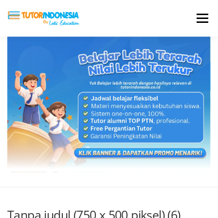
Menu
HOME
ABOUT US
JADI PENGAJAR
BIAYA LES
TESTIMONI
PROFIL ALUMNI
BLOG
DAFTAR SEKOLAH
Tanpa judul (750 x 500 piksel) (6)