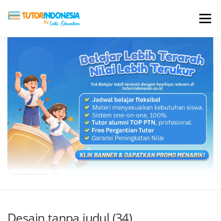
Menu
HOME
ABOUT US
JADI PENGAJAR
BIAYA LES
TESTIMONI
PROFIL ALUMNI
BLOG
DAFTAR SEKOLAH
Desain tanpa judul (34)