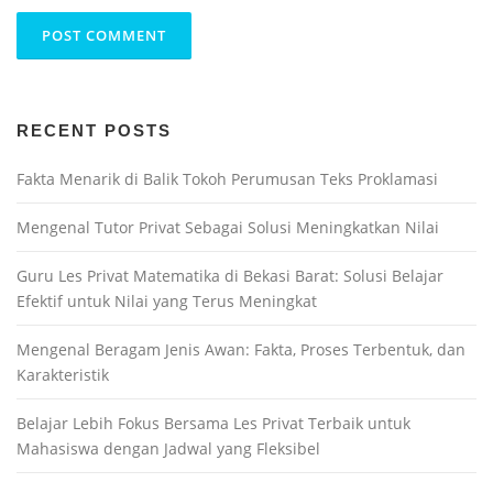
RECENT POSTS
Fakta Menarik di Balik Tokoh Perumusan Teks Proklamasi
Mengenal Tutor Privat Sebagai Solusi Meningkatkan Nilai
Guru Les Privat Matematika di Bekasi Barat: Solusi Belajar
Efektif untuk Nilai yang Terus Meningkat
Mengenal Beragam Jenis Awan: Fakta, Proses Terbentuk, dan
Karakteristik
Belajar Lebih Fokus Bersama Les Privat Terbaik untuk
Mahasiswa dengan Jadwal yang Fleksibel