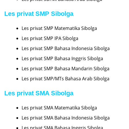
Les privat SMP Sibolga
Les privat SMP Matematika Sibolga
Les privat SMP IPA Sibolga
Les privat SMP Bahasa Indonesia Sibolga
Les privat SMP Bahasa Inggris Sibolga
Les privat SMP Bahasa Mandarin Sibolga
Les privat SMP/MTs Bahasa Arab Sibolga
Les privat SMA Sibolga
Les privat SMA Matematika Sibolga
Les privat SMA Bahasa Indonesia Sibolga
Les privat SMA Bahasa Inggris Sibolga