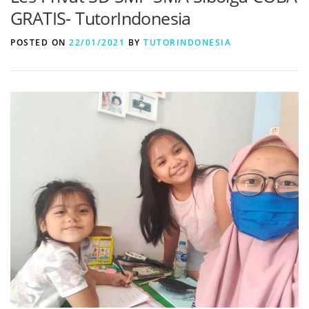
GRATIS- TutorIndonesia
POSTED ON
22/01/2021
BY
TUTORINDONESIA