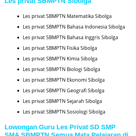
Les privat SBMPTN Sibolga
Les privat SBMPTN Matematika Sibolga
Les privat SBMPTN Bahasa Indonesia Sibolga
Les privat SBMPTN Bahasa Inggris Sibolga
Les privat SBMPTN Fisika Sibolga
Les privat SBMPTN Kimia Sibolga
Les privat SBMPTN Biologi Sibolga
Les privat SBMPTN Ekonomi Sibolga
Les privat SBMPTN Geografi Sibolga
Les privat SBMPTN Sejarah Sibolga
Les privat SBMPTN Sosiologi Sibolga
Lowongan Guru Les Privat SD SMP
SMA SBMPTN Semua Mata Pelajaran di