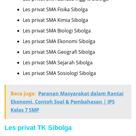
Les privat SMA Fisika Sibolga
Les privat SMA Kimia Sibolga
Les privat SMA Biologi Sibolga
Les privat SMA Ekonomi Sibolga
Les privat SMA Geografi Sibolga
Les privat SMA Sejarah Sibolga
Les privat SMA Sosiologi Sibolga
Baca juga:
Peranan Masyarakat dalam Rantai
Ekonomi, Contoh Soal & Pembahasan | IPS
Kelas 7 SMP
Les privat TK Sibolga