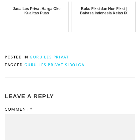
Jasa Les Privat Harga Oke
Buku Fiksi dan Non Fiksi |
Kualitas Puas
Bahasa Indonesia Kelas IX
POSTED IN
GURU LES PRIVAT
TAGGED
GURU LES PRIVAT SIBOLGA
LEAVE A REPLY
COMMENT
*