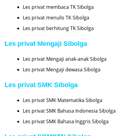
Les privat membaca TK Sibolga
Les privat menulis TK Sibolga
Les privat berhitung TK Sibolga
Les privat Mengaji Sibolga
Les privat Mengaji anak-anak Sibolga
Les privat Mengaji dewasa Sibolga
Les privat SMK Sibolga
Les privat SMK Matematika Sibolga
Les privat SMK Bahasa Indonesia Sibolga
Les privat SMK Bahasa Inggris Sibolga