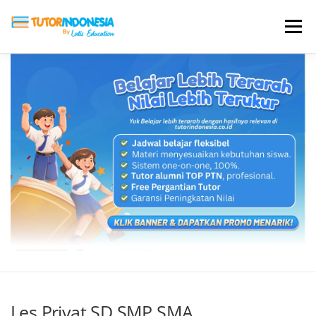
Menu
HOME
ABOUT US
JADI PENGAJAR
BIAYA LES
TESTIMONI
PROFIL ALUMNI
BLOG
DAFTAR SEKOLAH
Les Privat SD SMP SMA