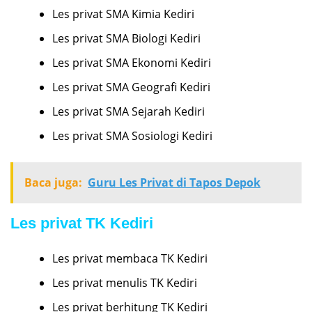
Les privat SMA Kimia Kediri
Les privat SMA Biologi Kediri
Les privat SMA Ekonomi Kediri
Les privat SMA Geografi Kediri
Les privat SMA Sejarah Kediri
Les privat SMA Sosiologi Kediri
Baca juga:
Guru Les Privat di Tapos Depok
Les privat TK Kediri
Les privat membaca TK Kediri
Les privat menulis TK Kediri
Les privat berhitung TK Kediri