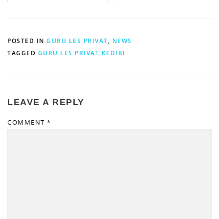
POSTED IN
GURU LES PRIVAT
,
NEWS
TAGGED
GURU LES PRIVAT KEDIRI
LEAVE A REPLY
COMMENT
*