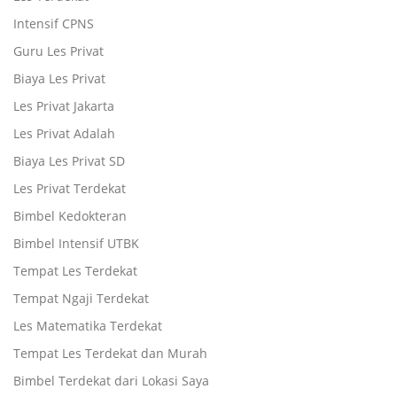
Intensif CPNS
Guru Les Privat
Biaya Les Privat
Les Privat Jakarta
Les Privat Adalah
Biaya Les Privat SD
Les Privat Terdekat
Bimbel Kedokteran
Bimbel Intensif UTBK
Tempat Les Terdekat
Tempat Ngaji Terdekat
Les Matematika Terdekat
Tempat Les Terdekat dan Murah
Bimbel Terdekat dari Lokasi Saya