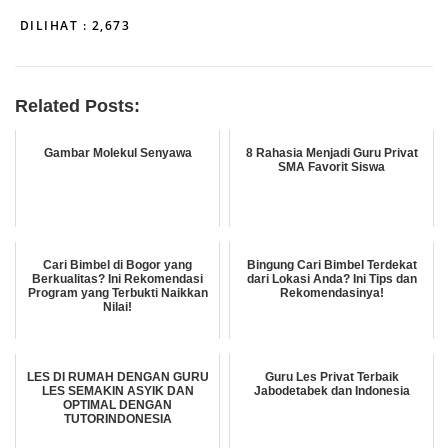
DILIHAT :
2,673
Related Posts:
Gambar Molekul Senyawa
8 Rahasia Menjadi Guru Privat
SMA Favorit Siswa
Cari Bimbel di Bogor yang
Bingung Cari Bimbel Terdekat
Berkualitas? Ini Rekomendasi
dari Lokasi Anda? Ini Tips dan
Program yang Terbukti Naikkan
Rekomendasinya!
Nilai!
LES DI RUMAH DENGAN GURU
Guru Les Privat Terbaik
LES SEMAKIN ASYIK DAN
Jabodetabek dan Indonesia
OPTIMAL DENGAN
TUTORINDONESIA