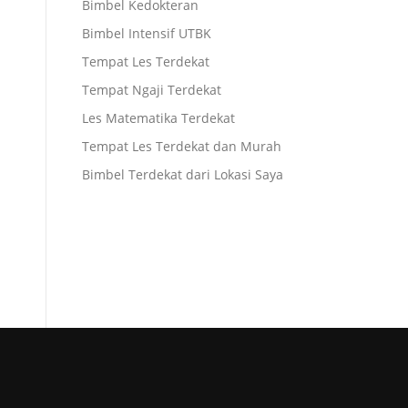
Bimbel Kedokteran
Bimbel Intensif UTBK
Tempat Les Terdekat
Tempat Ngaji Terdekat
Les Matematika Terdekat
Tempat Les Terdekat dan Murah
Bimbel Terdekat dari Lokasi Saya