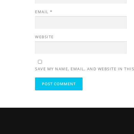
EMAIL
*
WEBSITE
SAVE MY NAME, EMAIL, AND WEBSITE IN THI