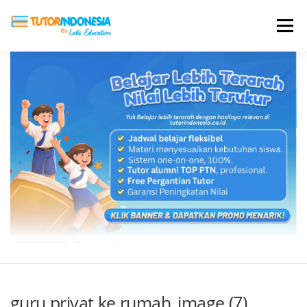
Menu
HOME
ABOUT US
JADI PENGAJAR
BIAYA LES
TESTIMONI
PROFIL ALUMNI
BLOG
DAFTAR SEKOLAH
guru privat ke rumah_image (7)