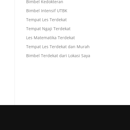
Bimbel Kedokteran
Bimbel Intensif UTBK
Tempat Les Terdekat
Tempat Ngaji Terdekat
Les Matematika Terdekat
Tempat Les Terdekat dan Murah
Bimbel Terdekat dari Lokasi Saya