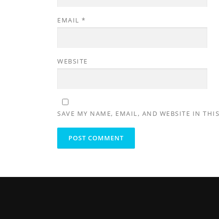
EMAIL
*
WEBSITE
SAVE MY NAME, EMAIL, AND WEBSITE IN THI